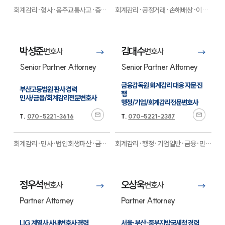
회계감리·형사·음주교통사고·증거
회계감리·공정거래·손해배상·이혼·
조사·기업일반·디지털포렌식·경호·
형사·기업법무·금융·회생파산
금융·행정·지식재산권·성범죄·마약
·M&A·행정·성범죄·부동산·보험·
·보험
전문
디지털금융
전문
박성준
김대수
변호사
변호사
Senior Partner Attorney
Senior Partner Attorney
금융감독원 회계감리 대응 자문 진
부산고등법원 판사 경력

행

민사/금융/회계감리전문변호사
행정/기업/회계감리전문변호사
T.
070-5221-3616
T.
070-5221-2387
회계감리·민사·법인회생파산·금융·
회계감리·행정·기업일반·금융·민사
조세·가사·행정·형사·음주교통
전
·건설·이혼·조세·채권추심
전문
문
정우석
오상욱
변호사
변호사
Partner Attorney
Partner Attorney
LIG 계열사 사내변호사 경력

서울·부산·중부지방국세청 경력
