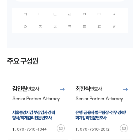
ㄱ
ㄴ
ㄷ
ㄹ
ㅁ
ㅂ
ㅅ
ㅇ
ㅈ
ㅊ
ㅋ
ㅌ
ㅍ
ㅎ
주요 구성원
김인원
최한식
변호사
변호사
Senior Partner Attorney
Senior Partner Attorney
서울중앙지검 부장검사 경력

은행·금융사 법무팀장·전무 경력/
형사/회계감리전문변호사
회계감리전문변호사
T.
070-7510-1044
T.
070-7510-2012