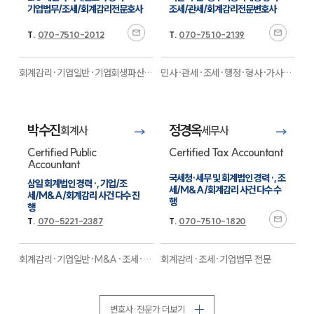
기업법무/조세/회계감리전문호사
조세/관세/회계감리전문변호사
그룹소개
T.
070-7510-2012
T.
070-7510-2139
그룹소개
대륜의 강점
오시는 길
회계감리·기업일반·기업회생파산
민사·관세·조세·행정·형사·가사·
글로벌 파트너 로펌
·M&A·형사·상속·금융·부동산·조
상속
전문
고객의 소리
세·공정거래·행정
전문
통합검색
박수진
정경옥
AI대륜
회계사
세무사
Certified Public
Certified Tax Accountant
Accountant
업무사례
국세청·세무 및 회계법인 경력 ·, 조
삼일 회계법인 경력 ·, 기업/조
세/M&A/회계감리 사건 다수 수
세/M&A/회계감리 사건 다수 진
주요 업무사례
행
행
사례분석/최신동향
T.
070-5221-2387
T.
070-7510-1820
법률정보
법률지식인
고객후기
회계감리·기업일반·M&A·조세·관
회계감리·조세·기업법무
전문
세·국제통상·금융
전문
업무분야
변호사·전문가 더보기