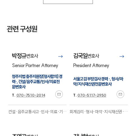
회계감리그룹 업무
전체
관련 구성원
구성원 소개
회계감리전문변호사
박정규
김국일
변호사
변호사
Senior Partner Attorney
President Attorney
소식/자료
청주지법 충주지원장[형사합의] 경
서울고검 부장검사 경력 ·, 형사/마
언론보도
력·, 건설/음주교통/민사/의료전
약/지식재산권전문변호사
공지사항
문변호사
법률 블로그
T.
070-7510-2014
T.
070-5117-2950
법률서식
뉴스레터/브로슈어
세미나
건설·음주교통사고·민사·의료·기업
회계감리·형사·마약·지식재산권·기
일반·형사·행정·지식재산권·가사·
업법무·학교폭력·의료제약·M&A·
이혼
전문
음주교통사고·성범죄·금융·보험
전
대륜법률상담예약
문