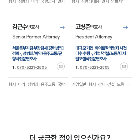
형사·성범죄·마약·국방군사·민사·
형사·성범죄대응·민사·의료제약·마
조세·행정·학교폭력·의료·기업일반
약대응
전문
전문
김근수
고병준
변호사
변호사
Senior Partner Attorney
President Attorney
서울동부지검 부장검사[강력범죄] 
대규모 기업·화이트칼라범죄 사건 
경력 ·, 성범죄/마약/음주교통/군
다수 수행 ·, 기업/건설/노동/디지
형사전문변호사
털포렌식전문변호사
T.
070-5221-2805
T.
070-5221-2805
형사·마약·성범죄·음주교통·국방군
기업일반·형사·산재·건설·노동·디
사·기업일반·민사·조세·행정
지털포렌식·중대재해·민사·엔터테
·M&A·공정거래·학교폭력
전문
인먼트·스포츠·환경
전문
더 궁금한 점이 있으신가요?