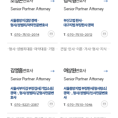
조영곤
김낙형
변호사
변호사
대륜법률상담예약
Senior Partner Attorney
Senior Partner Attorney
서울중앙지검장 경력 ·

부산고법 판사 ·

형사/성범죄/마약전문변호사
대구지법 부장판사 경력
T.
070-7510-2014
T.
070-7510-2012
·형사·성범죄대응·마약대응·기업일
건설·민사·이혼·가사·형사·지식재
반·금융·민사·지식재산권·노동·산
산권·조세·성범죄·마약·부동산·건
재·증거조사·디지털포렌식·경호·국
설·보험·의료제약·기업법무·노동·
제통상·M&A·디지털금융
전문
산재
전문
김영흠
여상원
변호사
변호사
Senior Partner Attorney
Senior Partner Attorney
서울서부지검 부장검사[기업소송] 
서울중앙지법 부장판사[형사항소] 
경력 ·, 형사/성범죄/군형사전문변
경력 · , 형사/성범죄/민사전문변호
호사
사
T.
070-5221-2387
T.
070-7510-1046