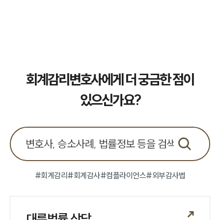
업무사례
주요 업무사례
사례분석/최신동향
법률정보
법률지식인
고객후기
회계감리변호사에게 더 궁금한 점이
있으신가요?
업무분야
회계감리그룹 업무
전체
구성원 소개
#회계감리
#회계감사
#컴플라이언스
#외부감사법
회계감리전문변호사
대륜법률 상담
소식/자료