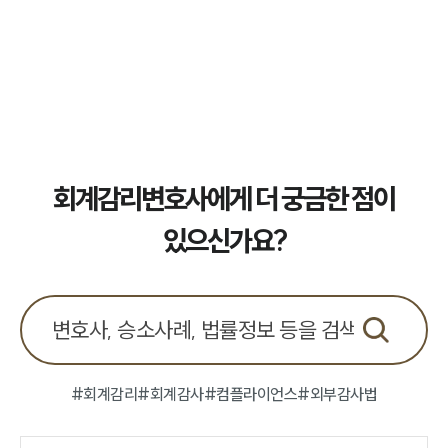
업무사례
주요 업무사례
사례분석/최신동향
법률정보
법률지식인
고객후기
회계감리변호사에게 더 궁금한 점이
업무분야
있으신가요?
회계감리그룹 업무
전체
구성원 소개
#회계감리
#회계감사
#컴플라이언스
#외부감사법
회계감리전문변호사