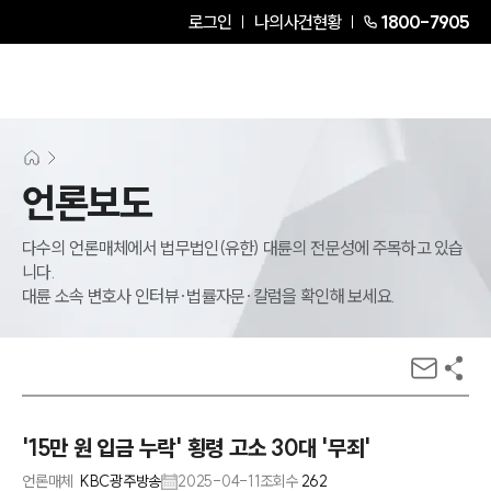
로그인
나의사건현황
1800-7905
언론보도
다수의 언론매체에서 법무법인(유한) 대륜의 전문성에 주목하고 있습
니다.
대륜 소속 변호사 인터뷰·법률자문·칼럼을 확인해 보세요.
'15만 원 입금 누락' 횡령 고소 30대 '무죄'
언론매체
KBC광주방송
2025-04-11
조회수
262