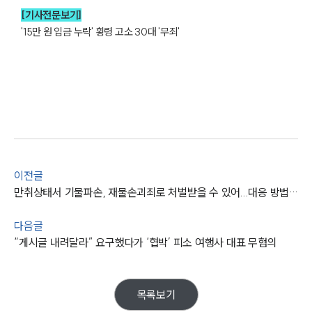
[기사전문보기]
'15만 원 입금 누락' 횡령 고소 30대 '무죄'
이전글
그룹소개
만취상태서 기물파손, 재물손괴죄로 처벌받을 수 있어...대응 방법은?
그룹소개
다음글
대륜의 강점
오시는 길
“게시글 내려달라” 요구했다가 ‘협박’ 피소 여행사 대표 무혐의
글로벌 파트너 로펌
고객의 소리
통합검색
목록보기
AI대륜