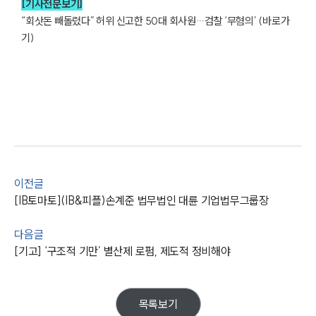
[기사전문보기]
“회삿돈 빼돌렸다” 허위 신고한 50대 회사원…검찰 ‘무혐의’ (바로가
기)
이전글
그룹소개
[IB토마토](IB&피플)손계준 법무법인 대륜 기업법무그룹장
그룹소개
대륜의 강점
다음글
오시는 길
[기고] ‘구조적 기만’ 별산제 로펌, 제도적 정비해야
글로벌 파트너 로펌
고객의 소리
통합검색
AI대륜
목록보기