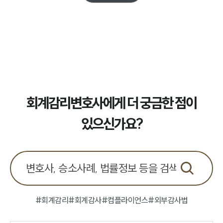
업무사례
주요 업무사례
사례분석/최신동향
법률정보
법률지식인
고객후기
회계감리변호사에게 더 궁금한 점이
업무분야
있으신가요?
회계감리그룹 업무
전체
구성원 소개
회계감리전문변호사
#회계감리
#회계감사
#컴플라이언스
#외부감사법