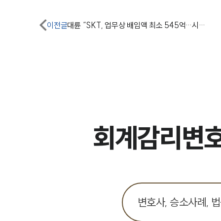
이전글
대륜 “SKT, 업무상 배임액 최소 545억…시대흐름 거슬러”
회계감리변호