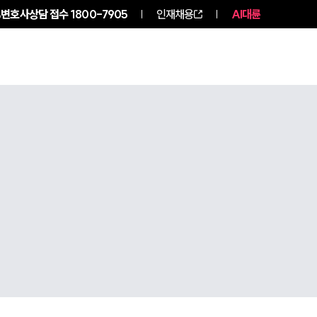
변호사상담 접수
1800-7905
인재채용
AI대륜
구성원 소개
소식/자료