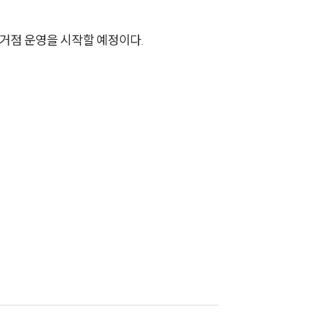
AI대륜
 거점 운영을 시작할 예정이다.
업무사례
주요 업무사례
사례분석/최신동향
법률정보
법률지식인
고객후기
업무분야
회계감리그룹 업무