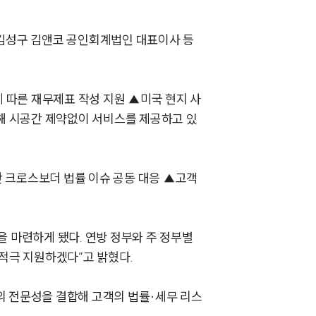
 김성구 김앤코 공인회계법인 대표이사 등
 따른 재무제표 작성 지원 ▲미국 현지 사
유해 시공간 제약없이 서비스를 제공하고 있
그룹소개
그룹소개
간 크로스보더 법률 이슈 공동 대응 ▲고객
대륜의 강점
오시는 길
 마련하게 됐다. 연방 정부와 주 정부별
글로벌 파트너 로펌
 적극 지원하겠다”고 밝혔다.
고객의 소리
의 전문성을 결합해 고객의 법률·세무 리스
통합검색