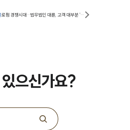
전체
글
로펌 경쟁시대…법무법인 대륜, 고객 대부분 '만족' 응답
구성원 소개
회계감리전문변호사
소식/자료
언론보도
 있으신가요?
공지사항
법률 블로그
법률서식
뉴스레터/브로슈어