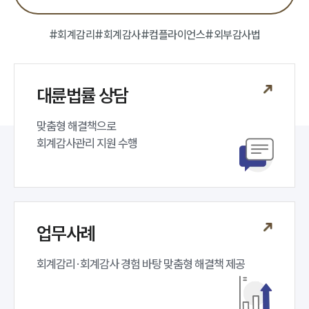
회계감리전문변호사
#회계감리
#회계감사
#컴플라이언스
#외부감사법
소식/자료
언론보도
공지사항
대륜법률 상담
법률 블로그
법률서식
맞춤형 해결책으로 

뉴스레터/브로슈어
회계감사관리 지원 수행
세미나
대륜법률상담예약
대륜법률상담예약
업무사례
회계감리·회계감사 경험 바탕 맞춤형 해결책 제공