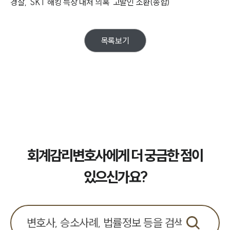
경찰, 'SKT 해킹 늑장 대처 의혹' 고발인 소환(종합)
통합검색
AI대륜
목록보기
업무사례
주요 업무사례
사례분석/최신동향
법률정보
법률지식인
고객후기
업무분야
회계감리변호사에게 더 궁금한 점이
회계감리그룹 업무
있으신가요?
전체
구성원 소개