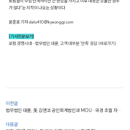
로펌들이 수임 단계까지만 큰 관심을 가지고 이후 대응은 소홀한 경우
가 많다"는 지적이 나오는 상황이다.
윤준호 기자 delo410@kyeonggi.com
[기사전문보기]
로펌 경쟁시대…법무법인 대륜, 고객 대부분 '만족' 응답 (바로가기)
그룹소개
이전글
그룹소개
대륜의 강점
법무법인 대륜, 美 김앤코 공인회계법인과 MOU…국경 초월 자문력 강화
오시는 길
글로벌 파트너 로펌
다음글
고객의 소리