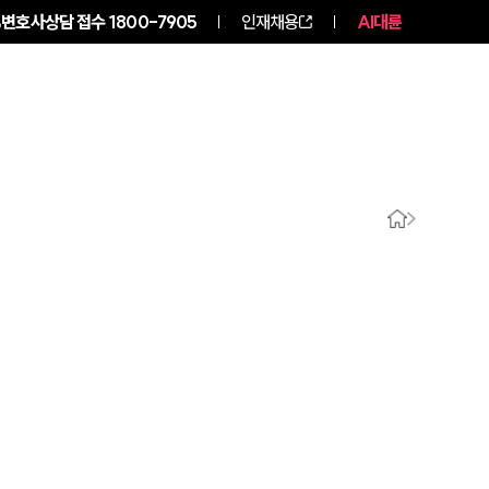
변호사상담 접수
1800-7905
인재채용
AI대륜
구성원 소개
소식/자료
그룹소개
그룹소개
대륜의 강점
오시는 길
글로벌 파트너 로펌
고객의 소리
통합검색
AI대륜