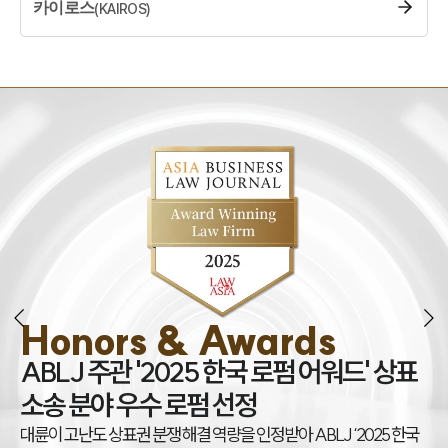
카이로스
(
KAIROS
)
Honors & Awards
조
ABLJ 주관 '2025 한국 로펌 어워드' 상표
권
소송 분야 우수 로펌 선정
대
대륜이 고난도 상표권 분쟁 해결 역량을 인정받아 ABLJ ‘2025 한국
아