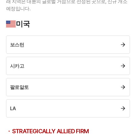
래 지역은 대륜의 글로벌 거점으로 선정된 곳으로, 신규 개소
예정입니다.
업무사례
미국
주요 업무사례
사례분석/최신동향
법률정보
보스턴
법률지식인
고객후기
시카고
업무분야
회계감리그룹 업무
팔로알토
전체
LA
구성원 소개
회계감리전문변호사
STRATEGICALLY ALLIED FIRM