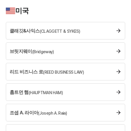
소식/자료
미국
언론보도
공지사항
클래깃&사익스
(
CLAGGETT & SYKES
법률 블로그
)
법률서식
뉴스레터/브로슈어
세미나
브릿지웨이
(
Bridgeway
)
대륜법률상담예약
리드 비즈니스 로
(
REED BUSINESS LAW
)
대륜법률상담예약
홉트먼 햄
(
HAUPTMAN HAM
)
조셉 A. 라이아
(
Joseph A. Raia
)