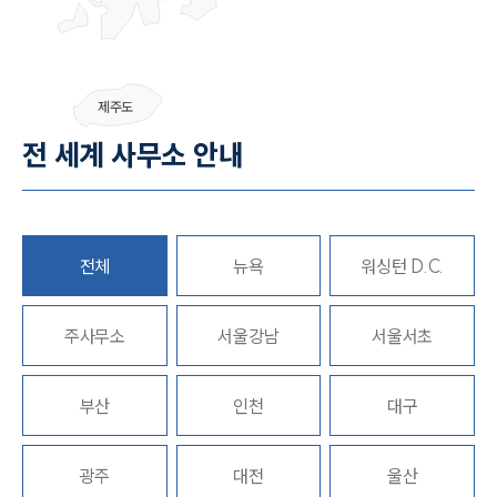
그룹소개
제주도
그룹소개
전 세계 사무소 안내
대륜의 강점
오시는 길
글로벌 파트너 로펌
고객의 소리
통합검색
전체
뉴욕
워싱턴 D.C.
AI대륜
업무사례
주사무소
서울강남
서울서초
주요 업무사례
부산
인천
대구
사례분석/최신동향
법률정보
법률지식인
고객후기
광주
대전
울산