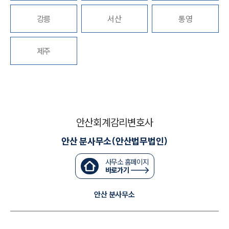
강릉
서산
통영
대륜법률상담예약
대륜법률상담예약
제주
안산회계감리변호사
안산 분사무소(안산법무법인)
사무소 홈페이지
바로가기
안산 분사무소