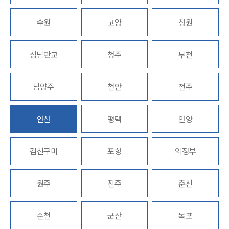
업무분야
수원
고양
창원
회계감리그룹 업무
성남판교
청주
부천
전체
남양주
천안
전주
구성원 소개
회계감리전문변호사
안산
평택
안양
소식/자료
김천구미
포항
의정부
언론보도
공지사항
원주
진주
춘천
법률 블로그
법률서식
뉴스레터/브로슈어
순천
군산
목포
세미나