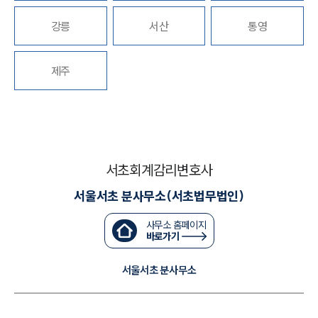
강릉
서산
통영
대륜법률상담예약
대륜법률상담예약
제주
서초회계감리변호사
서울서초 분사무소(서초법무법인)
사무소 홈페이지
바로가기
서울서초 분사무소