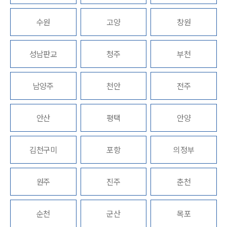
업무분야
수원
고양
창원
회계감리그룹 업무
성남판교
청주
부천
전체
남양주
천안
전주
구성원 소개
회계감리전문변호사
안산
평택
안양
소식/자료
김천구미
포항
의정부
언론보도
공지사항
원주
진주
춘천
법률 블로그
법률서식
뉴스레터/브로슈어
순천
군산
목포
세미나