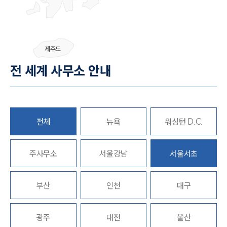
그룹소개
제주도
그룹소개
전 세계 사무소 안내
대륜의 강점
오시는 길
글로벌 파트너 로펌
고객의 소리
통합검색
전체
뉴욕
워싱턴 D.C.
AI대륜
업무사례
주사무소
서울강남
서울서초
주요 업무사례
부산
인천
대구
사례분석/최신동향
법률정보
법률지식인
고객후기
광주
대전
울산