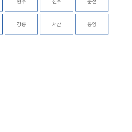
원주
진주
춘천
구성원 소개
강릉
서산
통영
회계감리전문변호사
소식/자료
언론보도
공지사항
법률 블로그
법률서식
뉴스레터/브로슈어
세미나