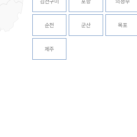
김천구미
포항
의정부
순천
군산
목포
제주