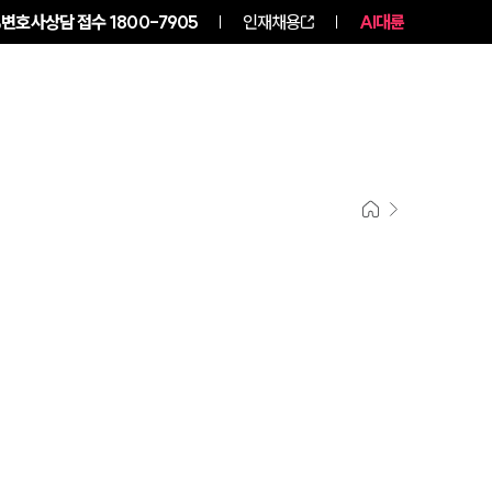
변호사상담 접수
1800-7905
인재채용
AI대륜
구성원 소개
소식/자료
그룹소개
그룹소개
대륜의 강점
오시는 길
글로벌 파트너 로펌
고객의 소리
통합검색
AI대륜