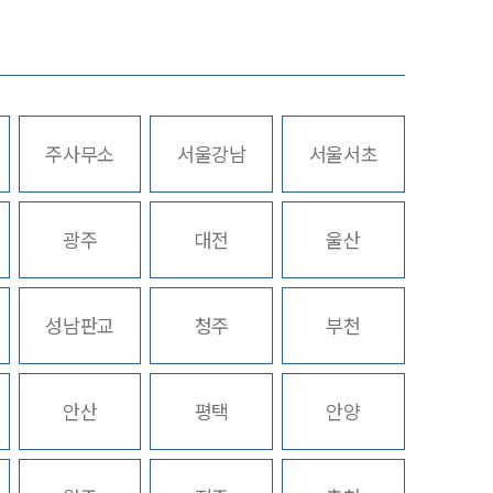
업무사례
주요 업무사례
주사무소
서울강남
서울서초
사례분석/최신동향
스토리
법률정보
광주
대전
울산
법률지식인
고객후기
성남판교
청주
부천
업무분야
안산
평택
안양
회계감리그룹 업무
전체