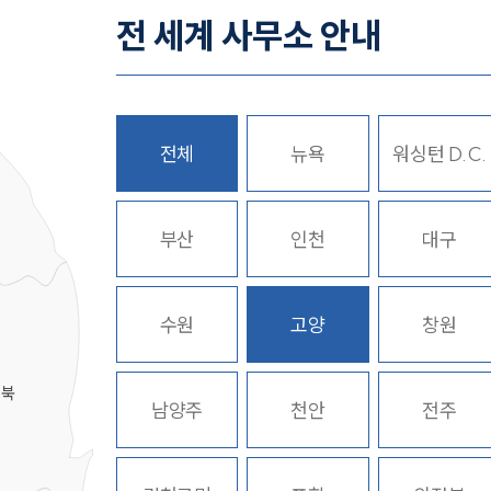
전 세계 사무소 안내
전체
뉴욕
워싱턴 D.C.
히
부산
인천
대구
수원
고양
창원
경북
남양주
천안
전주