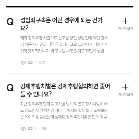
Q
성범죄구속은 어떤 경우에 되는 건가
요?
자세히보기
제가 강제추행 사건으로 신고를 당한 상황인데 이런 경우
가 처음이라 진짜 너무 무섭더라고요. 그래서 인터넷에 이
것저것 뒤져보니까 뭐 구속될 수도 있다고 하던데 성범죄
구속은 어떤 경우에 되는건가요..?? 그리고 강제추행 처벌
조회수
3,011
수위도 좀 알려주세요. 감사합니다.
Q
강제추행처벌은 강제추행합의하면 줄어
들 수 있나요?
자세히보기
최근 강제추행 혐의로 조사를 받게 되었고 형사처벌이 어
느 정도인지 걱정이 큽니다. 피해자와 합의를 시도해보라
는 이야기를 들었는데 실제로 강제추행처벌은 합의 여부에
따라 달라질 수 있는지 궁금합니다. 강제추행합의를 하면
조회수
4,151
무조건 선처를 받는 것인지, 아니면 형량에 일부만 반영되
그룹소개
는 것인지 알고 싶습니다.