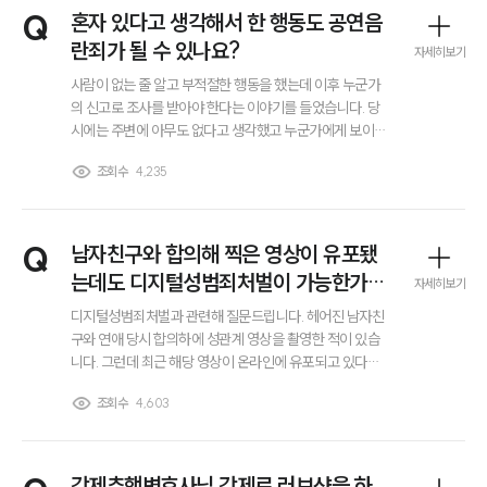
전체
Q
혼자 있다고 생각해서 한 행동도 공연음
란죄가 될 수 있나요?
자세히보기
구성원 소개
사람이 없는 줄 알고 부적절한 행동을 했는데 이후 누군가
의 신고로 조사를 받아야 한다는 이야기를 들었습니다. 당
시에는 주변에 아무도 없다고 생각했고 누군가에게 보이게
회계감리전문변호사
하려는 의도도 전혀 없었습니다. 이런 경우에도 공연음란
조회수
4,235
죄가 성립할 수 있는지 궁금합니다. 누군가에게 보인 기억
은 없는데 그래도 문제가 되는지, CCTV나 블랙박스가 있
소식/자료
다면 상황이 달라지는지도 알고 싶습니다.
언론보도
Q
남자친구와 합의해 찍은 영상이 유포됐
공지사항
는데도 디지털성범죄처벌이 가능한가
자세히보기
법률 블로그
요?
법률서식
디지털성범죄처벌과 관련해 질문드립니다. 헤어진 남자친
뉴스레터/브로슈어
구와 연애 당시 합의하에 성관계 영상을 촬영한 적이 있습
세미나
니다. 그런데 최근 해당 영상이 온라인에 유포되고 있다는
사실을 알게 되었어요. 저는 촬영 자체에는 동의했지만, 다
조회수
4,603
른 사람에게 보내거나 인터넷에 올리는 것까지 허락한 적
대륜법률상담예약
은 전혀 없습니다. 촬영에 동의했으면 본인 책임도 있는 것
아니냐는 말을 들었는데 이런 경우에도 디지털성범죄처벌
이 가능한 건가요?
대륜법률상담예약
강제추행변호사님 강제로 러브샷을 하