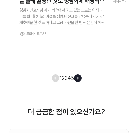
를 몰래 촬영한 것도 성범죄에 해당되나
자세히보기
요?
성범죄변호사님 제가 버스에서 자고 있는 모르는 여자 다
리를 촬영했어요. 이걸로 성범죄 신고를 당했는데 제가 강
제추행을 한 것도 아니고 그냥 사진을 한 번 찍은건데 이것
도 성범죄에 해당되나요? 뭔 카메라등이용촬영죄로 신고
조회수
5,968
를 당한 것 같던데... 이것도 성범죄의 일종인지요?
1
2
3
4
5
더 궁금한 점이 있으신가요?