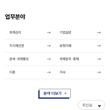
업무분야
회계감리
기업일반
지식재산권
공정거래
관세·국제통상
국제법무·중재
이혼
가사
분야 더보기
최신순