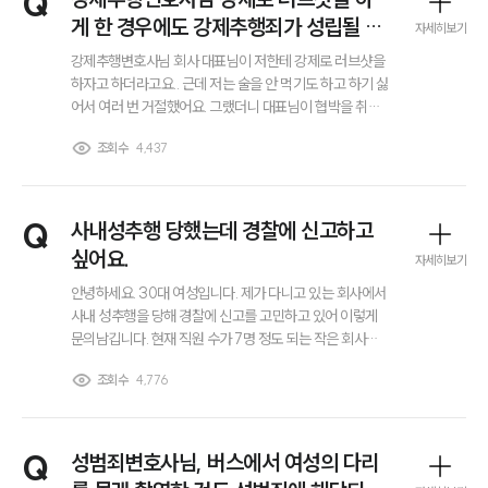
Q
게 한 경우에도 강제추행죄가 성립될 수
자세히보기
있나요?
강제추행변호사님 회사 대표님이 저한테 강제로 러브샷을
하자고 하더라고요.. 근데 저는 술을 안 먹기도 하고 하기 싫
어서 여러 번 거절했어요. 그랬더니 대표님이 협박을 취하
시길래 어쩔 수 없이 했는데 어디서 보니까 이것도 강제추
조회수
4,437
행이 될 수도 있다고 하더라고요? 진짜 강제추행죄 성립 되
나요?
Q
사내성추행 당했는데 경찰에 신고하고
싶어요.
자세히보기
안녕하세요. 30대 여성입니다. 제가 다니고 있는 회사에서
사내 성추행을 당해 경찰에 신고를 고민하고 있어 이렇게
문의남깁니다. 현재 직원 수가 7명 정도 되는 작은 회사에
다니고 있는데 회사의 부장님이 지속적으로 제 허벅지 부
조회수
4,776
위를 만졌습니다. 처음에는 너무 당황해서 제대로 대응하
지 못했지만 이후 분명히 불편하다고 여러 차례 의사를 표
현했음에도 불구하고 계속하더라고요.. 그래서 사내성추행
으로 경찰에 신고하고 싶은데 그냥 경찰에 바로 신고하면
Q
성범죄변호사님, 버스에서 여성의 다리
되나요? 이런 적이 처음이라..