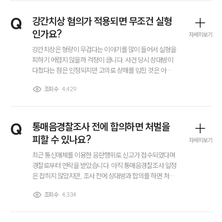
그룹소개
Q
강간치상 혐의가 적용되면 무조건 실형
대륜의 강점
인가요?
오시는 길
자세히보기
글로벌 파트너 로펌
강간치상은 형량이 무겁다는 이야기를 많이 들어서 실형을
고객의 소리
피하기 어렵지 않을까 걱정이 큽니다. 사건 당시 상대방이
통합검색
다쳤다는 점은 인정되지만 고의로 상해를 입힌 것은 아니
AI대륜
었고 상황이 과장된 부분도 있다고 생각합니다. 강간치상
조회수
4,429
혐의가 적용되면 정말로 무조건 실형이 선고되는지, 집행
유예나 감형 가능성은 전혀 없는지 알고 싶습니다.
업무사례
Q
통매음경찰조사 전에 합의하면 처벌을
주요 업무사례
사례분석/최신동향
피할 수 있나요?
자세히보기
법률정보
최근 통신매체를 이용한 음란행위로 신고가 접수되었다며
법률지식인
고객후기
경찰로부터 연락을 받았습니다. 아직 통매음경찰조사 일정
은 잡히지 않았지만, 조사 전에 상대방과 합의를 하면 처벌
을 받지 않고 사건을 마무리할 수 있는지 궁금합니다. 합의
조회수
4,334
업무분야
가 실제로 수사 결과에 어떤 영향을 미치는지, 조사 전에 반
드시 알아두어야 할 점이 있는지도 알고 싶습니다.
회계감리그룹 업무