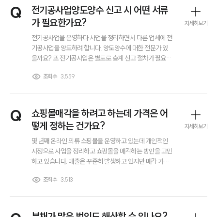
전체
Q
전기공사업양도양수 신고 시 어떤 서류
가 필요한가요?
자세히보기
구성원 소개
전기공사업을 운영하다 사업을 정리하면서 다른 업체에 전
기공사업을 양도하려 합니다. 양도양수에 대한 전문가 있
을까요? 또 전기공사업은 별도로 승계 신고 절차가 필요하
회계감리전문변호사
다는 이야기를 들었습니다. 인터넷을 찾아보니 여러 서류
조회수
3,559
를 준비해야 한다고 하는데 정확히 어떤 서류가 필요한지
잘 모르겠습니다. 전기공사업양도양수 신고를 할 때 정확
소식/자료
히 어떤 서류가 필요한건가요?
언론보도
Q
쇼핑몰매각을 하려고 하는데 가격은 어
공지사항
떻게 정하는 건가요?
자세히보기
법률 블로그
법률서식
몇 년째 온라인 의류 쇼핑몰을 운영하고 있는데 개인적인
뉴스레터/브로슈어
사정으로 사업을 정리하고 쇼핑몰을 매각하는 방안을 고민
세미나
하고 있습니다. 매출은 꾸준히 발생하고 있지만 매각 가격
을 어떻게 정해야 하는지 감이 잘 오지 않습니다. 쇼핑몰매
조회수
3,513
각을 진행할 때 일반적으로 어떤 기준으로 가격을 산정하
대륜법률상담예약
나요?
대륜법률상담예약
부채가 많은 법인도 해산할 수 있나요?