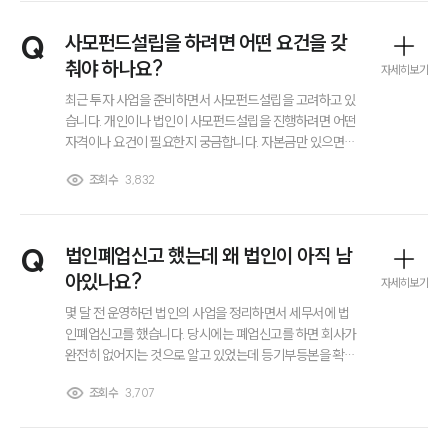
그룹소개
Q
사모펀드설립을 하려면 어떤 요건을 갖
대륜의 강점
춰야 하나요?
오시는 길
자세히보기
글로벌 파트너 로펌
최근 투자 사업을 준비하면서 사모펀드설립을 고려하고 있
고객의 소리
습니다. 개인이나 법인이 사모펀드설립을 진행하려면 어떤
통합검색
자격이나 요건이 필요한지 궁금합니다. 자본금만 있으면
AI대륜
가능한 것인지, 아니면 금융당국 등록이나 별도의 요건을
조회수
3,832
갖춰야 하는지, 사모펀드설립 과정에서 필수적으로 확인해
야 할 기준이 무엇인지 알고 싶습니다.
업무사례
Q
법인폐업신고 했는데 왜 법인이 아직 남
주요 업무사례
사례분석/최신동향
아있나요?
자세히보기
법률정보
몇 달 전 운영하던 법인의 사업을 정리하면서 세무서에 법
법률지식인
고객후기
인폐업신고를 했습니다. 당시에는 폐업신고를 하면 회사가
완전히 없어지는 것으로 알고 있었는데 등기부등본을 확인
해 보니 법인이 그대로 남아 있는 상태였습니다. 혹시 법인
조회수
3,707
업무분야
을 완전히 없애려면 별도의 법인폐업 절차를 진행해야 하
는 건가요??
회계감리그룹 업무