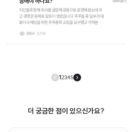
응해야 하나요?
자세히보기
지인들과 함께 회사를 설립해 공동으로 운영해 왔는데 최
근 경영권 문제로 갈등이 생겼습니다. 주주들 중 일부가 대
표이사 해임을 위한 주주총회 소집을 요구했고 가처분 신
청이나 소송까지 검토하고 있다는 이야기를 들었습니다.
조회수
3,704
회사 규모는 크지 않지만 지분 구조가 복잡하고 서로 주장
하는 내용도 달라 상황이 점점 심각해지고 있습니다. 혹시
경영권분쟁소송을 당하면 어떤 방식으로 대응해야 하는지
궁금합니다.
1
2
3
4
5
더 궁금한 점이 있으신가요?