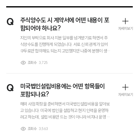
Q
주식양수도 시 계약서에 어떤 내용이 포
함되어야 하나요?
자세히보기
지인의 부탁으로 회사 지분 일부를 넘겨받기로 하면서 주
식양수도를 진행하게 되었습니다. 서로 신뢰 관계가 있어
구두로만 합의해도 되는지 고민했지만 나중에 분쟁이 생길
수 있다는 이야기를 듣고 계약서를 작성하려고 합니다. 주
조회수
3,725
식양수도 계약서에는 어떤 내용을 반드시 포함해야 하는
지, 빠뜨리면 문제가 될 수 있는 항목이 무엇인지 궁금합니
다.
Q
미국법인설립비용에는 어떤 항목들이
포함되나요?
자세히보기
해외 사업 확장을 준비하면서 미국법인설립비용을 알아보
고 있습니다. 미국에 법인을 설립하고 현지 인력을 운영하
려고 하는데, 설립 비용만 드는 것이 아니라 비자나 운영 관
련 비용까지 같이 고려해야 한다는 이야기를 들었습니다.
조회수
3,563
실제로 미국법인설립비용에는 어떤 항목들이 포함되는지,
그룹소개
어디까지를 초기 비용으로 봐야 하는지 궁금합니다.