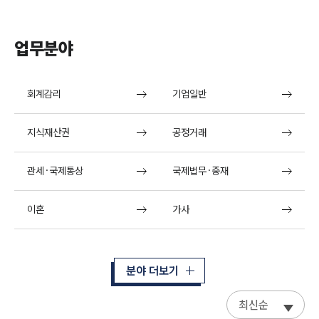
업무분야
회계감리
기업일반
지식재산권
공정거래
관세·국제통상
국제법무·중재
이혼
가사
분야 더보기
최신순