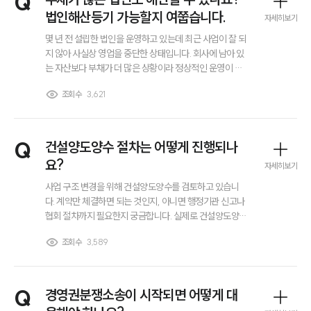
Q
법인해산등기 가능할지 여쭙습니다.
자세히보기
몇 년 전 설립한 법인을 운영하고 있는데 최근 사업이 잘 되
지 않아 사실상 영업을 중단한 상태입니다. 회사에 남아 있
는 자산보다 부채가 더 많은 상황이라 정상적인 운영이 어
려워 법인을 정리하는 방안을 고민하고 있습니다. 법인해
조회수
3,621
산등기를 하려면 채무를 모두 정리해야 하는지, 아니면 부
채가 남아 있어도 해산 절차를 진행할 수 있는지 궁금합니
다.
Q
건설양도양수 절차는 어떻게 진행되나
요?
자세히보기
사업 구조 변경을 위해 건설양도양수를 검토하고 있습니
다. 계약만 체결하면 되는 것인지, 아니면 행정기관 신고나
협회 절차까지 필요한지 궁금합니다. 실제로 건설양도양수
절차가 어떤 단계로 진행되는지 알고 싶습니다.
조회수
3,589
Q
경영권분쟁소송이 시작되면 어떻게 대