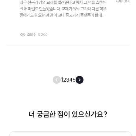
자세히보기
최근 친구가 강의 교재를 빌려준다고 해서 그 책을 스캔해
PDF 파일로 만들었습니다. 교재가 워낙 고가라 다른 학우
들에게도 필요할 것 같아 교내 중고거래 플랫폼에 판매 글
을 올렸고 실제로 여러 차례 판매가 이루어졌습니다. 그런
데 며칠 전 교재 출판사에서 저를 저작권법친고죄로 고소
했다는 통보를 받았고 경찰 조사에 출석하라는 안내도 받
조회수
8,206
았습니다. 저는 중요한 시험을 앞두고 있어 사건이 길어지
지 않기를 바라고 있는데 혹시 저작권법친고죄 처벌을 피
하거나 사건을 조기에 마무리할 수 있는 방법이 있을까요?
1
2
3
4
5
더 궁금한 점이 있으신가요?