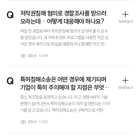
는 상황입니다. 경쟁사는 저희가 자사의 특허 기술을 인식
하고도 유사한 방식으로 기능을 구현했다고 주장하고 있고
그룹소개
Q
저작권침해 혐의로 경찰조사를 받으러
특허법상 간접침해에 해당할 수 있다는 주장도 함께 제기
대륜의 강점
오라는데… 어떻게 대응해야 하나요?
오시는 길
하고 있습니다. 저희 입장에서는 특정 특허를 모방하거나
자세히보기
글로벌 파트너 로펌
참고한 사실이 없고 내부 기획과 개선 과정을 거쳐 자체적
며칠 전 경찰로부터 저작권침해 혐의가 있다며 출석 요구
고객의 소리
으로 기능을 개발해 왔습니다. 서비스 운영을 중단하지 않
를 받았습니다. 과거에 토렌트 프로그램을 사용한 적은 있
통합검색
으면서 방어 전략을 어떻게 세워야 하는지 특허분쟁 대응
지만 영리 목적으로 파일을 배포하거나 판매한 적은 전혀
AI대륜
방법을 구체적으로 알고 싶습니다.
없고 개인적으로 영상을 시청했던 정도입니다. 경찰 조사
조회수
4,884
에서 어떤 점을 중점적으로 물어볼지, 제가 어떤 말을 해야
하고 어떤 말은 하지 말아야 하는지 전혀 감이 오지 않아 불
업무사례
안합니다... 괜히 잘못 말했다가 형사처벌이나 벌금으로 이
어질까 걱정도 되는데 저작권침해 혐의로 경찰조사를 받게
Q
특허침해소송은 어떤 경우에 제기되며
주요 업무사례
된 경우 조사 전에 반드시 준비해야 할 사항이 있는지, 변호
사례분석/최신동향
기업이 특히 주의해야 할 지점은 무엇인
자세히보기
사의 도움을 받아야 하는 상황인지 알고 싶습니다.
법률정보
가요?
중소 제조업을 운영하고 있습니다. 최근 경쟁사와의 기술
법률지식인
고객후기
분쟁이 늘어나면서 특허침해소송이 자주 발생한다는 이야
기를 듣고 있습니다. 특허침해소송은 구체적으로 어떤 경
우에 제기되는지, 단순한 기술 유사나 제품 구조 차이만으
조회수
4,853
업무분야
로도 문제가 될 수 있는지 궁금합니다. 또한 실제 소송으로
이어졌을 때 기업이 부담해야 할 책임 범위도 함께 알고 싶
습니다.
회계감리그룹 업무