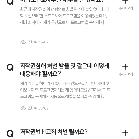
Q
자세히보기
최근에 저작권법 위반 혐의로 처벌 위기에 놓였습니다. 대
학 시절부터 한 소프트웨어 프로그램을 이용해왔는데요,
해당 회사에서 제가 무단으로 이 프로그램을 복제해 사용
했다며 저작권법 위반 고소를 진행했다고 하네요.. 여의도
에서 근무하고 있어 점심시간에 상담을 받아보고 싶은데
여의도변호사추천 해주실 분 있으시면 부탁 좀 드리겠습니
조회수
6,409
다.
Q
저작권침해 처벌 받을 것 같은데 어떻게
대응해야 할까요?
자세히보기
제가 게임을 하다가 레벨이 너무 안오르길래.. 인터넷에 찾
아보니까 핵 프로그램이라는 게 있더라고요? 그래서 그 프
로그램을 구매해서 자동으로 레벨을 올려줄 수 있게 했어
요. 이후로 게임도 질리고 공부도 해야 해서 그만뒀는데 몇
조회수
7,903
년 뒤인 지금에서야 저작권침해라고 경찰 조사를 받으러
오라는 연락을 받게 됐습니다. 찾아보니까 저작권침해는
친고죄라 합의하면 처벌 안 받을수도 있다던데 맞나요? 어
떻게 대응하면 좋을까요?
Q
저작권법친고죄 처벌 될까요?