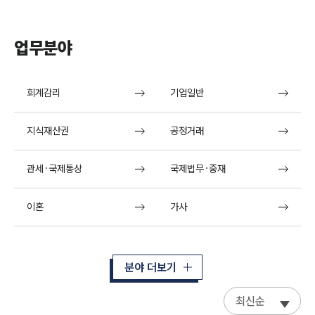
업무분야
회계감리
기업일반
지식재산권
공정거래
관세·국제통상
국제법무·중재
이혼
가사
분야 더보기
최신순