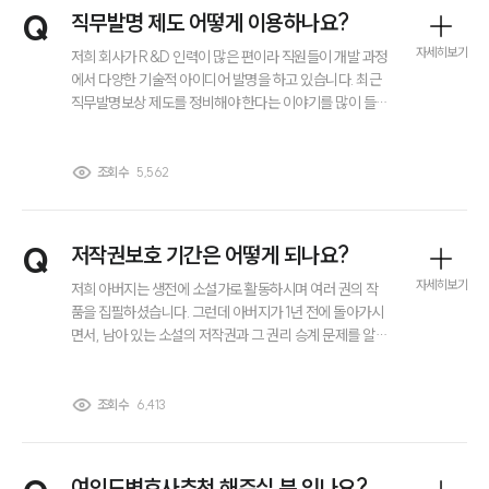
전체
Q
직무발명 제도 어떻게 이용하나요?
자세히보기
저희 회사가 R&D 인력이 많은 편이라 직원들이 개발 과정
에서 다양한 기술적 아이디어 발명을 하고 있습니다. 최근
구성원 소개
직무발명보상 제도를 정비해야 한다는 이야기를 많이 들어
내부 규정을 점검해보려는데요, 직무발명 신고는 어떻게
회계감리전문변호사
받는지, 회사는 어떤 절차로 승계 여부를 결정하는지, 보상
은 어떤 기준으로 지급해야 하는지가 잘 정리되어 있지 않
조회수
5,562
아 고민이 많습니다. 직원에게도 공정해야 하고, 회사 입장
소식/자료
에서도 특허권·영업비밀 등을 안정적으로 확보해야 하는
데 직무발명 제도를 실제 기업에서는 어떤 방식으로 이용
언론보도
Q
저작권보호 기간은 어떻게 되나요?
하고 운영하는 것이 맞는지 설명해주실 수 있을까요?
공지사항
자세히보기
저희 아버지는 생전에 소설가로 활동하시며 여러 권의 작
법률 블로그
품을 집필하셨습니다. 그런데 아버지가 1년 전에 돌아가시
법률서식
면서, 남아 있는 소설의 저작권과 그 권리 승계 문제를 알아
뉴스레터/브로슈어
보고 있습니다. 아버지의 저작물이 지금도 출판사에서 판
세미나
매되고 있는데, 저희 가족이 이 저작물에 대한 저작권자의
권리를 주장할 수 있는지, 또 저작권보호 기간이 얼마나 유
조회수
6,413
지되는지 알고 싶습니다. 아버지의 사후에도 저작권이 보
대륜법률상담예약
호된다면 그 권리를 법적으로 어떻게 행사해야 하는지도
함께 설명해 주시면 감사하겠습니다.
대륜법률상담예약
여의도변호사추천 해주실 분 있나요?