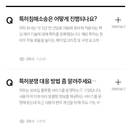
Q
특허침해소송은 어떻게 진행되나요?
자세히보기
저희 회사는 약 3년 전 산업용 자동화 장비에 적용되는 핵
심 제어 기술에 대해 특허를 등록했습니다. 해당 특허는 장
비의 작동 효율을 높이는 제어 알고리즘 및 구성 요소에 관
한 것으로 현재도 자사 주력 제품에 적용해 사용 중입니다.
그런데 최근 경쟁사에서 저희 특허의 핵심 구성과 매우 유
사한 방식으로 작동하는 장비를 판매하고 있는 것으로 보
조회수
3,668
입니다. 특허침해소송을 바로 제기해야 할지, 어떤 절차로
진행되는지, 또 소송을 하게 된다면 시간·비용·입증 부담
이 어느 정도인지가 가장 걱정됩니다.
Q
특허분쟁 대응 방법 좀 알려주세요…
자세히보기
저희는 모바일 플랫폼 서비스를 운영하는 IT 기업입니다.
사용자 위치에 따라 맞춤형 정보를 제공하는 서비스를 운
영해 왔는데 최근 사용자 편의 개선을 위해 주요 기능 구조
를 업데이트했습니다. 그런데 업데이트 이후 경쟁사로부터
자사의 특허 기술을 침해했다는 이유로 형사 고소를 당했
습니다. 해당 기능은 서비스 핵심 기능에 해당해 만약 문제
조회수
3,895
그룹소개
가 될 경우 서비스 중단이나 사업 전반에 큰 영향을 줄 수 있