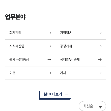
업무분야
회계감리
기업일반
지식재산권
공정거래
관세·국제통상
국제법무·중재
이혼
가사
분야 더보기
최신순