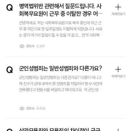
걱정이 되네요.
전체
Q
병역법위반 관련해서 질문드립니다. 사
회복무요원이 근무 중 이탈한 경우 어떤
자세히보기
처벌을 받게 되나요?
구성원 소개
안녕하세요. 저는 사회복무요원으로 복무 중인데 최근 근
무 중 무단으로 한 일주일정도 이탈하게 되었습니다. 사유
는 뭔가 여기서 말씀드릴 수 없을 거 같고,,, 만약 사회복무
회계감리전문변호사
원이 근무 중 이탈한 경우 어떤 처벌을 받게 되나요? 징역
조회수
6,169
형까지 선고될 가능성이 있는지 병역법위반 처벌 수위가
궁금합니다.
소식/자료
언론보도
Q
군인성범죄는 일반성범죄와 다른가요?
공지사항
자세히보기
군인성범죄는 일반성범죄는 다른건가요? 다름이 아니고
법률 블로그
제 친구가 군대 내에서 뭔 성범죄를 저질러서 형사 사건에
법률서식
연루됐다고 탄원서를 써달라고 하더라고요.. 막 군인성범
뉴스레터/브로슈어
죄는 일반성범죄와 달라서 처벌 수위가 쎄다고 급하게 전
세미나
화가 왔던데 처벌 수위가 다른건가 싶어서요. 자세히 알려
주실 분 구합니다.
조회수
8,436
대륜법률상담예약
대륜법률상담예약
상관모욕죄와 모욕죄의 차이점이 궁금