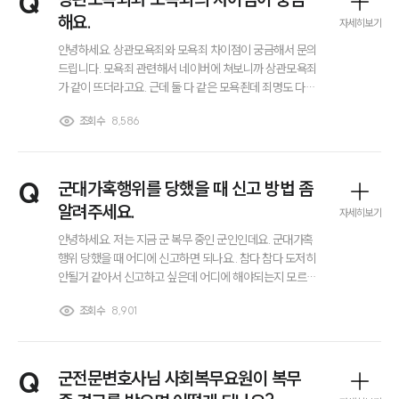
Q
해요.
자세히보기
안녕하세요. 상관모욕죄와 모욕죄 차이점이 궁금해서 문의
드립니다. 모욕죄 관련해서 네이버에 쳐보니까 상관모욕죄
가 같이 뜨더라고요. 근데 둘 다 같은 모욕죈데 죄명도 다르
고 처벌 수위도 다르고 해서 둘의 차이점이 뭔지 궁금해서
조회수
8,586
요. 둘 차이점에 대해 설명해주세요.
Q
군대가혹행위를 당했을 때 신고 방법 좀
알려주세요.
자세히보기
안녕하세요. 저는 지금 군 복무 중인 군인인데요. 군대가혹
행위 당했을 때 어디에 신고하면 되나요.. 참다 참다 도저히
안될거 같아서 신고하고 싶은데 어디에 해야되는지 모르겠
어서 여기다 문의 남겨요.. 조금 급해요 빠른 답변 부탁드려
조회수
8,901
요.
Q
군전문변호사님 사회복무요원이 복무