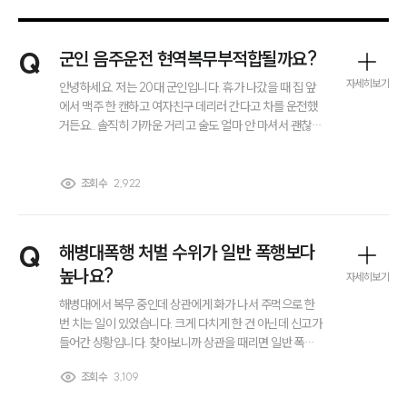
Q
군인 음주운전 현역복무부적합될까요?
자세히보기
안녕하세요. 저는 20대 군인입니다. 휴가 나갔을 때 집 앞
에서 맥주 한 캔하고 여자친구 데리러 간다고 차를 운전했
거든요.. 솔직히 가까운 거리고 술도 얼마 안 마셔서 괜찮을
줄 알았는데 경찰한테 적발됐어요.. 군인 음주운전 현역복
무부적합될까요?
조회수
2,922
Q
해병대폭행 처벌 수위가 일반 폭행보다
높나요?
자세히보기
해병대에서 복무 중인데 상관에게 화가 나서 주먹으로 한
번 치는 일이 있었습니다. 크게 다치게 한 건 아닌데 신고가
들어간 상황입니다. 찾아보니까 상관을 때리면 일반 폭행
이 아니라 군형법이 적용된다고 하던데요. 이런 해병대폭
조회수
3,109
행 사건은 일반 폭행이랑 처벌 수위가 많이 다른가요? 실제
그룹소개
로 어느 정도 처벌을 받을 수 있는지 궁금합니다.