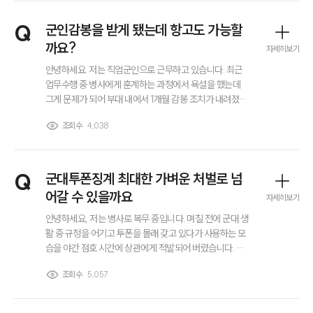
그룹소개
Q
군인감봉을 받게 됐는데 항고도 가능할
대륜의 강점
까요?
오시는 길
자세히보기
글로벌 파트너 로펌
안녕하세요. 저는 직업군인으로 근무하고 있습니다. 최근
고객의 소리
업무수행 중 병사에게 훈계하는 과정에서 욕설을 했는데
통합검색
그게 문제가 되어 부대 내에서 1개월 감봉 조치가 내려졌습
AI대륜
니다. 욕설이 섞여있긴 했지만 업무와 관련된 내용이고 경
조회수
4,038
각심을 갖게 하려 했던 건데… 이 정도까지 문제가 될 줄은
몰랐습니다. 저에게도 어느정도 잘못이 있지만 업무 수행
업무사례
차원이었던 만큼 군인감봉은 너무하다는 생각이 들었습니
다. 1개월 감봉이라고 큰 손해가 있는 것은 아니지만 알게
Q
군대투폰징계 최대한 가벼운 처벌로 넘
주요 업무사례
모르게 진급 등에도 불이익이 생길 것 같아서요. 당분간 일
사례분석/최신동향
어갈 수 있을까요
자세히보기
이 바빠서 직접 상담드리러 가기 전 글로 문의 남겨 봅니다.
법률정보
안녕하세요, 저는 병사로 복무 중입니다. 며칠 전에 군대 생
법률지식인
고객후기
활 중 규정을 어기고 투폰을 몰래 갖고 있다가 사용하는 모
습을 야간 점호 시간에 상관에게 적발되어 버렸습니다. 저
와 비슷한 경우가 많이 발생하나요? 만약 있다면 보통 어떻
조회수
5,057
업무분야
게 처리가 되는지 궁금합니다. 이왕이면 경고나 훈계 정도
로 비교적 가벼운 처분을 받았으면 하는데... 혹시 군대투폰
징계로 징계위원회에 가서 중징계를 받기도 하는지 너무
회계감리그룹 업무